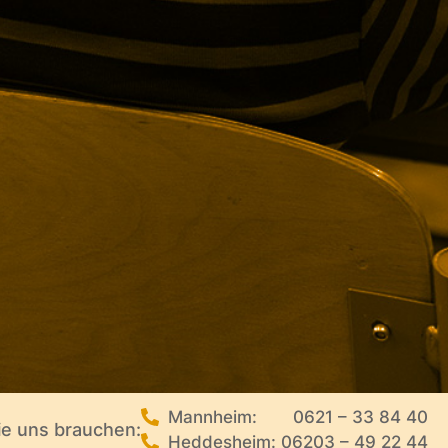
Mannheim:
0621 – 33 84 40
ie uns brauchen:
Heddesheim: 06203 – 49 22 44