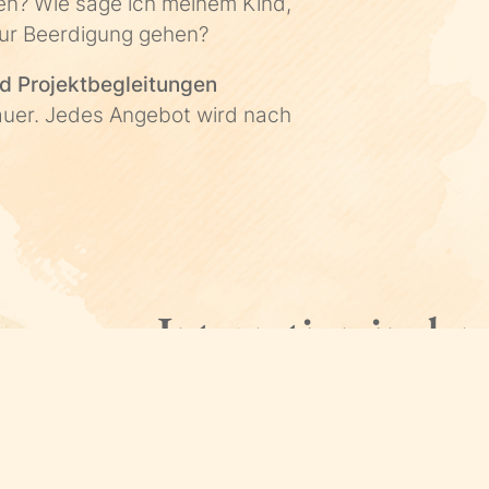
fen? Wie sage ich meinem Kind,
zur Beerdigung gehen?
d Projektbegleitungen
uer. Jedes Angebot wird nach
.
Integration in den
Sei es der
Kunstunterricht
, der s
nähert oder die Religionsklasse. D
passende Konzepte. Für die Kunst