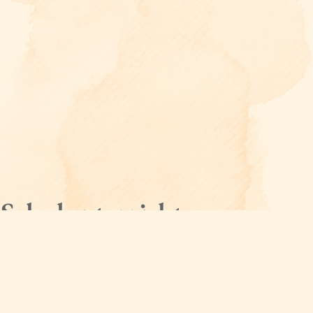
 Schulunterricht
ich bei einer Hausbesichtigung dem Thema
as Trauerkolleg bietet auch für Schulklassen
richtung gab es bereits mehrfach Projekte